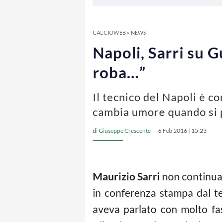
CALCIOWEB
»
NEWS
Napoli, Sarri su G
roba…”
Il tecnico del Napoli è c
cambia umore quando si p
di
Giuseppe Crescente
6 Feb 2016 | 15:23
Maurizio Sarri
non continua l
in conferenza stampa dal tec
aveva parlato con molto fas