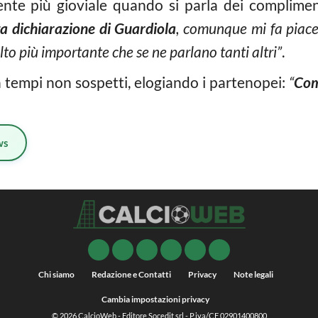
ente più gioviale quando si parla dei complimen
a dichiarazione di Guardiola
, comunque mi fa piace
lto più importante che se ne parlano tanti altri”
.
in tempi non sospetti, elogiando i partenopei:
“
Com
ws
Chi siamo
Redazione e Contatti
Privacy
Note legali
Cambia impostazioni privacy
© 2026
CalcioWeb
- Editore Socedit srl - P.iva/CF 02901400800