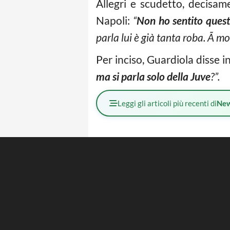
Allegri e scudetto, decisam
Napoli:
“
Non ho sentito quest
parla lui è già tanta roba. Ã mo
Per inciso, Guardiola disse 
ma si parla solo della Juve
?”.
Leggi gli articoli più recenti di
Ne