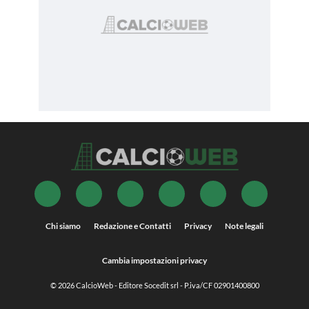
Chi siamo
Redazione e Contatti
Privacy
Note legali
Cambia impostazioni privacy
© 2026
CalcioWeb
- Editore Socedit srl - P.iva/CF 02901400800