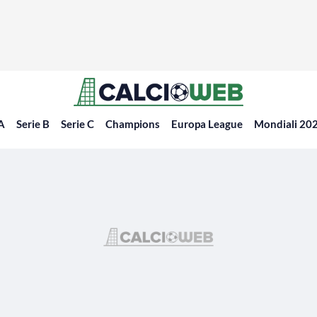
 A
Serie B
Serie C
Champions
Europa League
Mondiali 20