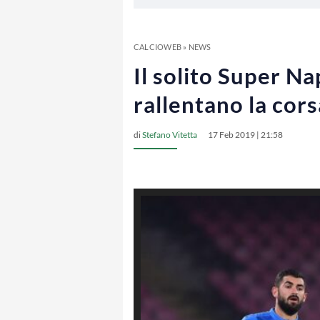
CALCIOWEB
»
NEWS
Il solito Super Na
rallentano la cor
di
Stefano Vitetta
17 Feb 2019 | 21:58