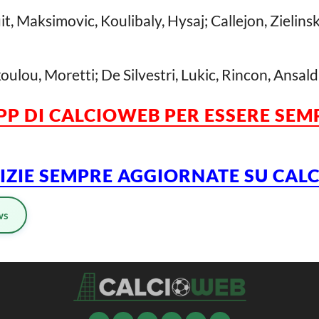
, Maksimovic, Koulibaly, Hysaj; Callejon, Zielinski
koulou, Moretti; De Silvestri, Lukic, Rincon, Ansald
APP DI CALCIOWEB PER ESSERE SE
TIZIE SEMPRE AGGIORNATE SU CA
ws