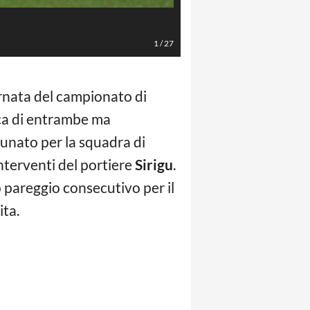
Cafaro/LaPresse
1
/
27
ornata del campionato di
ica di entrambe ma
tunato per la squadra di
interventi del portiere
Sirigu
.
o pareggio consecutivo per il
ita.