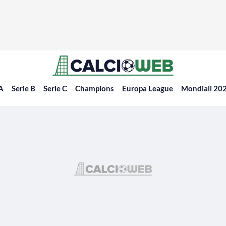
 A
Serie B
Serie C
Champions
Europa League
Mondiali 20