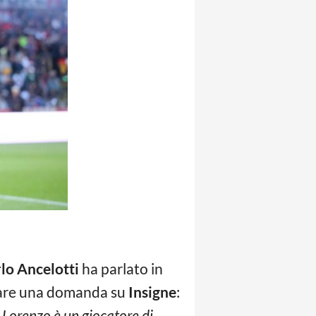
lo Ancelotti
ha parlato in
are una domanda su
Insigne
:
i Lorenzo è un giocatore di