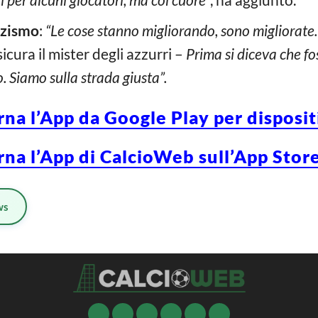
zzismo
:
“Le cose stanno migliorando, sono migliorate.
icura il mister degli azzurri –
Prima si diceva che fos
. Siamo sulla strada giusta”.
rna l’App da Google Play per disposi
rna l’App di CalcioWeb sull’App Store
ws