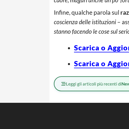
Infine, qualche parola sul
ra
coscienza delle istituzioni
– ass
stanno facendo le cose sul serio
Scarica o Aggio
Scarica o Aggio
Leggi gli articoli più recenti di
Ne