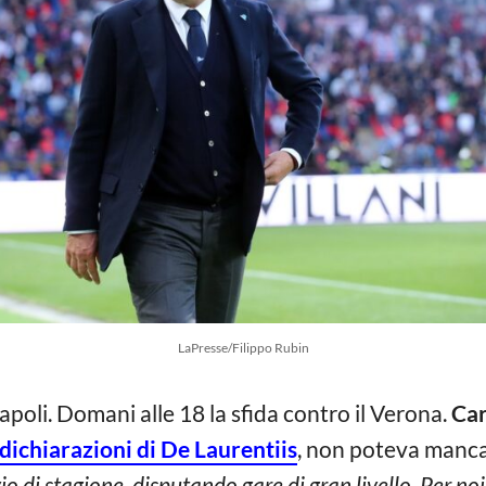
LaPresse/Filippo Rubin
apoli. Domani alle 18 la sfida contro il Verona.
Car
dichiarazioni di De Laurentiis
, non poteva manc
io di stagione, disputando gare di gran livello. Per no