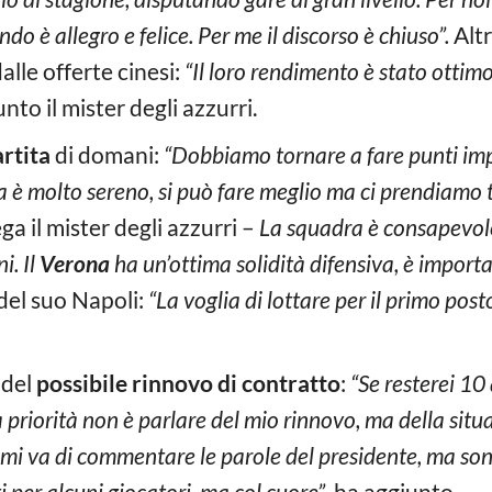
è allegro e felice. Per me il discorso è chiuso”.
Altr
dalle offerte cinesi:
“Il loro rendimento è stato ottimo 
unto il mister degli azzurri.
rtita
di domani:
“Dobbiamo tornare a fare punti impo
ma è molto sereno, si può fare meglio ma ci prendiamo t
ga il mister degli azzurri –
La squadra è consapevole
i. Il
Verona
ha un’ottima solidità difensiva, è importa
del suo Napoli:
“La voglia di lottare per il primo pos
 del
possibile rinnovo di contratto
:
“Se resterei 10
 priorità non è parlare del mio rinnovo, ma della situ
i va di commentare le parole del presidente, ma sono
i per alcuni giocatori, ma col cuore”
, ha aggiunto.