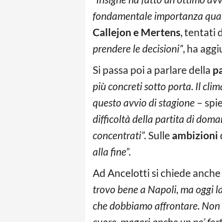
fondamentale importanza quando 
Callejon e Mertens
, tentati 
prendere le decisioni”
, ha aggi
Si passa poi a parlare della
pa
più concreti sotto porta.
Il cli
questo avvio di stagione
– spie
difficoltà della partita di doman
concentrati”.
Sulle
ambizioni
alla fine”.
Ad Ancelotti si chiede anche
trovo bene a Napoli, ma oggi la
che dobbiamo affrontare. Non m
cuore, magari anche un po’ fort