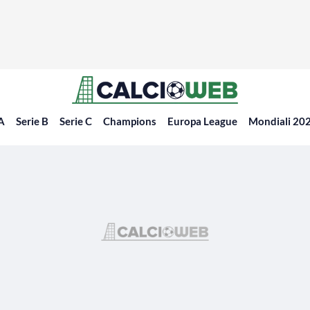
 A
Serie B
Serie C
Champions
Europa League
Mondiali 20