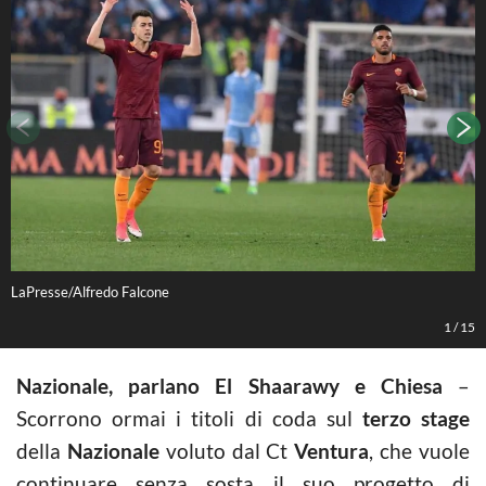
LaPresse/Alfredo Falcone
L
1
/
15
Nazionale, parlano El Shaarawy e Chiesa
–
Scorrono ormai i titoli di coda sul
terzo stage
della
Nazionale
voluto dal Ct
Ventura
, che vuole
continuare senza sosta il suo progetto di