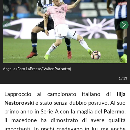
Angella (Foto LaPresse/ Valter Parisotto)
L
1
/
13
L’approccio al campionato italiano di
Ilija
Nestorovski
è stato senza dubbio positivo. Al suo
primo anno in Serie A con la maglia del
Palermo
,
il macedone ha dimostrato di avere qualità
importanti. In pochi credevano in lui, ma anche