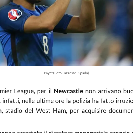
Payet (Foto LaPresse - Spada)
emier League, per il
Newcastle
non arrivano buo
 infatti, nelle ultime ore la polizia ha fatto irruzi
m
, stadio del West Ham, per acquisire document
, hanno arrestato il direttore manageriale proprio