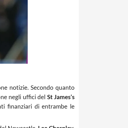
ne notizie. Secondo quanto
one negli uffici del
St James’s
i finanziari di entrambe le
 del Newcastle,
Lee Charnley
,