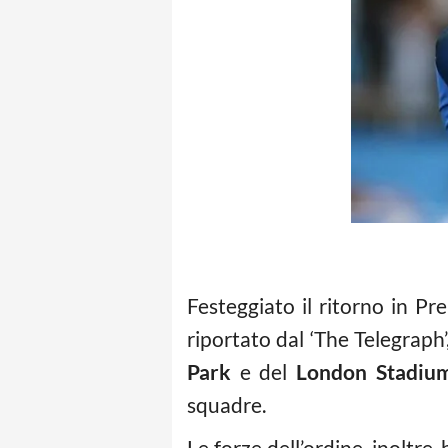
Festeggiato il ritorno in Pr
riportato dal ‘The Telegraph’,
Park
e del
London Stadiu
squadre.
Le forze dell’ordine, inoltre