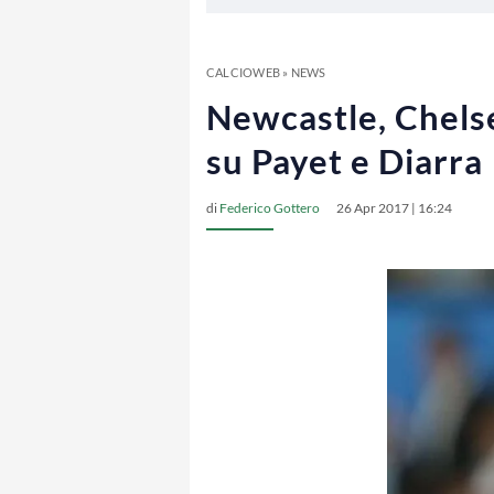
CALCIOWEB
»
NEWS
Newcastle, Chelse
su Payet e Diarra
di
Federico Gottero
26 Apr 2017 | 16:24