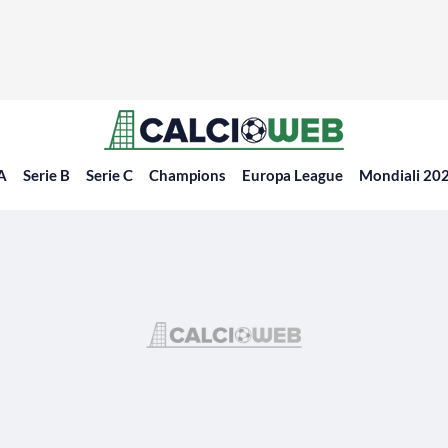
 A
Serie B
Serie C
Champions
Europa League
Mondiali 20