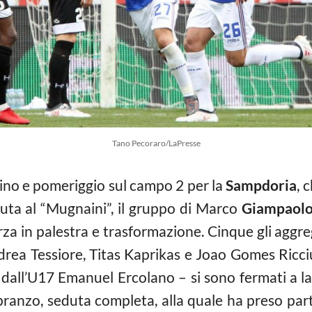
Tano Pecoraro/LaPresse
no e pomeriggio sul campo 2 per la
Sampdoria
, 
duta al “Mugnaini”, il gruppo di Marco
Giampaol
rza in palestra e trasformazione. Cinque gli aggr
drea Tessiore, Titas Kaprikas e Joao Gomes Ricciul
dall’U17 Emanuel Ercolano – si sono fermati a l
ranzo, seduta completa, alla quale ha preso pa