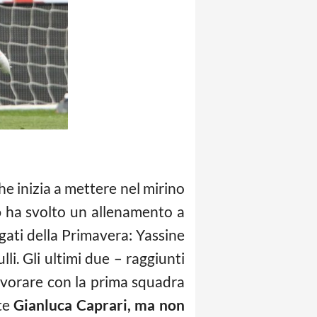
che inizia a mettere nel mirino
o
ha svolto un allenamento a
egati della Primavera: Yassine
li. Gli ultimi due – raggiunti
avorare con la prima squadra
rte
Gianluca Caprari, ma non