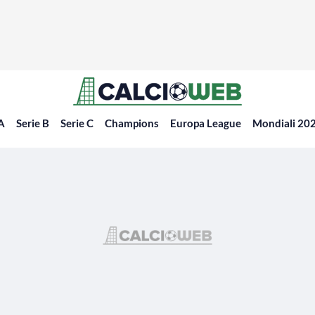
 A
Serie B
Serie C
Champions
Europa League
Mondiali 20