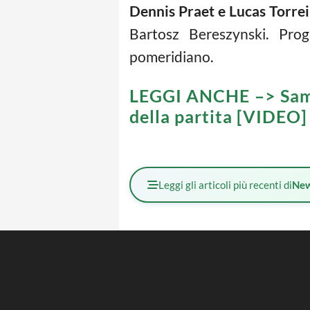
Dennis Praet e Lucas Torrei
Bartosz Bereszynski. Pro
pomeridiano.
LEGGI ANCHE –>
Sam
della partita [VIDEO]
Leggi gli articoli più recenti di
Ne