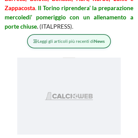
Zappacost
a
.
Il Torino riprendera’ la preparazione
mercoledi’ pomeriggio con un allenamento a
porte chiuse
.
(ITALPRESS).
Leggi gli articoli più recenti di
News