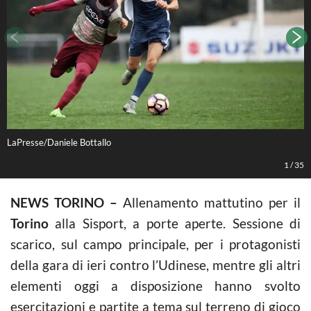
LaPresse/Daniele Bottallo
L
1
/
35
NEWS TORINO –
Allenamento mattutino per il
Torino
alla Sisport, a porte aperte. Sessione di
scarico, sul campo principale, per i protagonisti
della gara di ieri contro l’Udinese, mentre gli altri
elementi oggi a disposizione hanno svolto
esercitazioni e partite a tema sul terreno di gioco