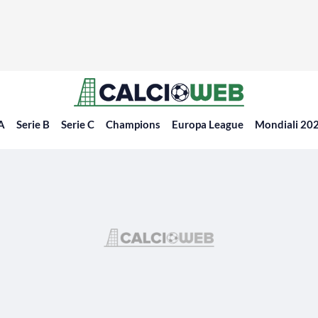
 A
Serie B
Serie C
Champions
Europa League
Mondiali 20