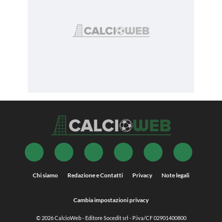
Chi siamo
Redazione e Contatti
Privacy
Note legali
Cambia impostazioni privacy
© 2026
CalcioWeb
- Editore Socedit srl - P.iva/CF 02901400800