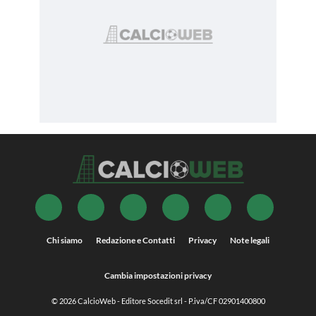
Chi siamo
Redazione e Contatti
Privacy
Note legali
Cambia impostazioni privacy
© 2026
CalcioWeb
- Editore Socedit srl - P.iva/CF 02901400800