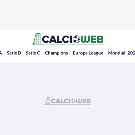
 A
Serie B
Serie C
Champions
Europa League
Mondiali 20