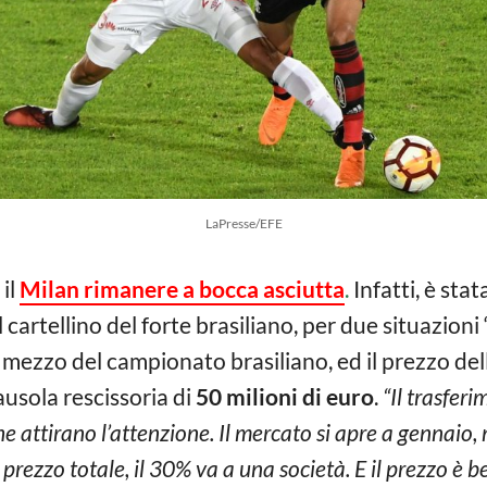
LaPresse/EFE
il
Milan rimanere a bocca asciutta
.
Infatti, è sta
l cartellino del forte brasiliano, per due situazion
el mezzo del campionato brasiliano, ed il prezzo del
lausola rescissoria di
50 milioni di euro
.
“Il trasfer
 attirano l’attenzione. Il mercato si apre a gennaio, m
ezzo totale, il 30% va a una società. E il prezzo è ben