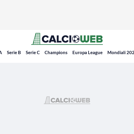
 A
Serie B
Serie C
Champions
Europa League
Mondiali 20