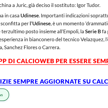
ina a Juric, già deciso il sostituto: Igor Tudor.
ma in casa
Udinese
. Importanti indicazioni sopratt
a sconfitta per
l’Udinese
, è un momento ‘drammatico
e terzultimo posto insieme all’Empoli, la
Serie B
fa 
l’esperienza in bianconero del tecnico Velazquez, 
, Sanchez Flores o Carrera.
PP DI CALCIOWEB PER ESSERE SE
TIZIE SEMPRE AGGIORNATE SU CA
ws