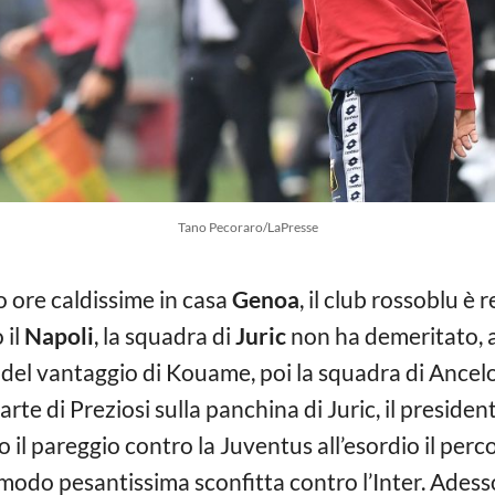
Tano Pecoraro/LaPresse
 ore caldissime in casa
Genoa
, il club rossoblu è
 il
Napoli
, la squadra di
Juric
non ha demeritato, 
e del vantaggio di Kouame, poi la squadra di Ancelo
arte di Preziosi sulla panchina di Juric, il preside
il pareggio contro la Juventus all’esordio il perc
modo pesantissima sconfitta contro l’Inter. Adesso 