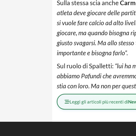
Sulla stessa scia anche
Carmi
atleta deve giocare delle partit
si vuole fare calcio ad alto liv
giocare, ma quando bisogna rip
giusto svagarsi. Ma allo stesso
importante e bisogna farlo”.
Sul ruolo di Spalletti:
“lui ha 
abbiamo Pafundi che avremmo p
stia con loro. Ma non per ques
Leggi gli articoli più recenti di
Ne