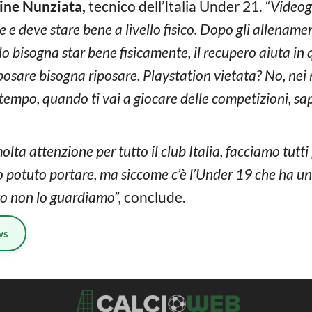
ne Nunziata,
tecnico dell’Italia Under 21.
“Videogi
e e deve stare bene a livello fisico. Dopo gli allenamen
ello bisogna star bene fisicamente, il recupero aiuta i
osare bisogna riposare. Playstation vietata? No, nei m
 tempo, quando ti vai a giocare delle competizioni, sa
molta attenzione per tutto il club Italia, facciamo tutti
otuto portare, ma siccome c’è l’Under 19 che ha un 
to non lo guardiamo”,
conclude.
ws