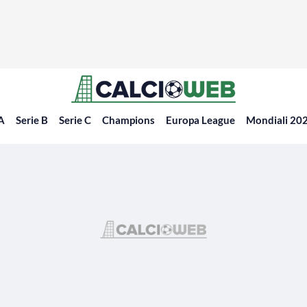
 A
Serie B
Serie C
Champions
Europa League
Mondiali 20