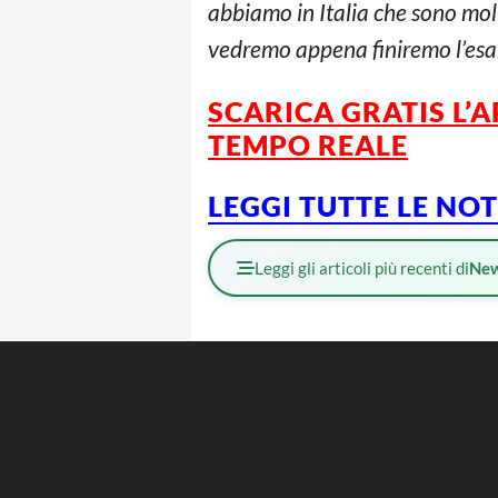
abbiamo in Italia che sono molt
vedremo appena finiremo l’esam
SCARICA GRATIS L’
A
TEMPO REALE
L
EGGI TUTTE LE NO
Leggi gli articoli più recenti di
Ne