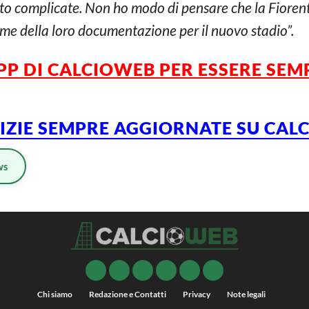
o complicate. Non ho modo di pensare che la Fiorentin
e della loro documentazione per il nuovo stadio”.
PP DI CALCIOWEB
PER
ESSERE
SEM
TIZIE SEMPRE AGGIORNATE SU CA
ws
Chi siamo
Redazione e Contatti
Privacy
Note legali