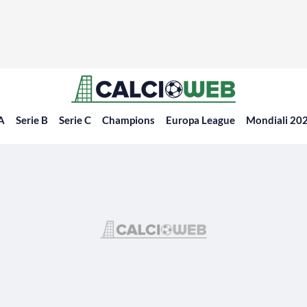
 A
Serie B
Serie C
Champions
Europa League
Mondiali 20