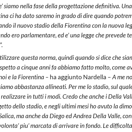
e’ siamo nella fase della progettazione definitiva. Una
na ci ha dato saremo in grado di dire quando potrem
ndo il nuovo stadio della Fiorentina con la nuova leg
ando ero parlamentare, ed e’ una legge che prevede te
”.
 utilizzare questa norma, quindi quando si dice che s
spetto a cinque anni fa abbiamo fatto molto, come av
noi e la Fiorentina –
ha aggiunto Nardella –
A me non
 siamo abbastanza allineati. Per me lo stadio, sul qu
realizzare in tutti i modi. Credo che anche i Della Val
etto dello stadio, e negli ultimi mesi ho avuto la dim
 Salica, ma anche da Diego ed Andrea Della Valle, con
volonta’ piu’ marcata di arrivare in fondo. Le difficolta