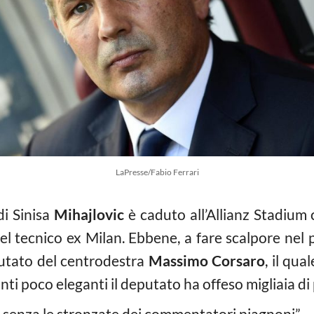
LaPresse/Fabio Ferrari
 di Sinisa
Mihajlovic
è caduto all’Allianz Stadium 
el tecnico ex Milan. Ebbene, a fare scalpore nel 
utato del centrodestra
Massimo Corsaro
, il qu
unti poco eleganti il deputato ha offeso migliaia di
I senza le stronzate dei commentatori piagnoni”.