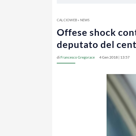
CALCIOWEB
»
NEWS
Offese shock cont
deputato del cent
di
Francesco Gregorace
4 Gen 2018 | 13:57