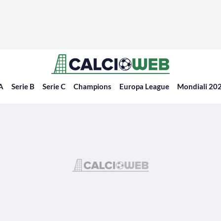
 A
Serie B
Serie C
Champions
Europa League
Mondiali 20