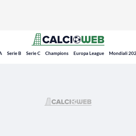
 A
Serie B
Serie C
Champions
Europa League
Mondiali 20