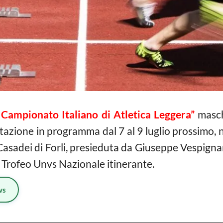
 Campionato Italiano di Atletica Leggera”
masch
azione in programma dal 7 al 9 luglio prossimo, ne
Casadei di Forli, presieduta da Giuseppe Vespignani
so Trofeo Unvs Nazionale itinerante.
ws