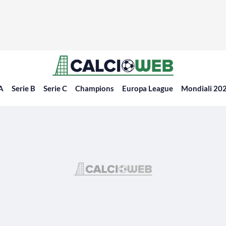
 A
Serie B
Serie C
Champions
Europa League
Mondiali 20