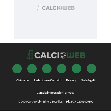
Chi siamo
Redazione e Contatti
Privacy
Note legali
Cambia impostazioni privacy
© 2026
CalcioWeb
- Editore Socedit srl - P.iva/CF 02901400800