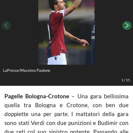
LaPresse/Massimo Paolone
L
1
/
15
Pagelle Bologna-Crotone
– Una gara bellissima
quella tra Bologna e Crotone, con ben due
doppiette una per parte. I mattatori della gara
sono stati Verdi con due punizioni e Budimir con
due reti col suo sinistro potente. Passando alle