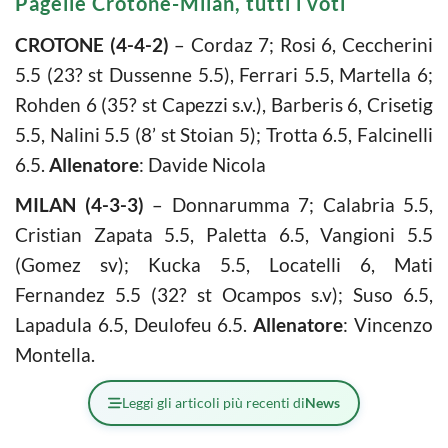
Pagelle Crotone-Milan, tutti i voti
CROTONE (4-4-2)
– Cordaz 7; Rosi 6, Ceccherini
5.5 (23? st Dussenne 5.5), Ferrari 5.5, Martella 6;
Rohden 6 (35? st Capezzi s.v.), Barberis 6, Crisetig
5.5, Nalini 5.5 (8’ st Stoian 5); Trotta 6.5, Falcinelli
6.5.
Allenatore
: Davide Nicola
MILAN (4-3-3)
– Donnarumma 7; Calabria 5.5,
Cristian Zapata 5.5, Paletta 6.5, Vangioni 5.5
(Gomez sv); Kucka 5.5, Locatelli 6, Mati
Fernandez 5.5 (32? st Ocampos s.v); Suso 6.5,
Lapadula 6.5, Deulofeu 6.5.
Allenatore
: Vincenzo
Montella.
Leggi gli articoli più recenti di
News