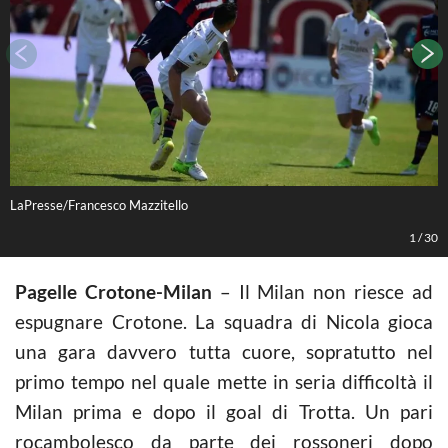
LaPresse/Francesco Mazzitello
L
1
/
30
Pagelle Crotone-Milan
– Il Milan non riesce ad
espugnare Crotone. La squadra di Nicola gioca
una gara davvero tutta cuore, sopratutto nel
primo tempo nel quale mette in seria difficoltà il
Milan prima e dopo il goal di Trotta. Un pari
rocambolesco da parte dei rossoneri dopo