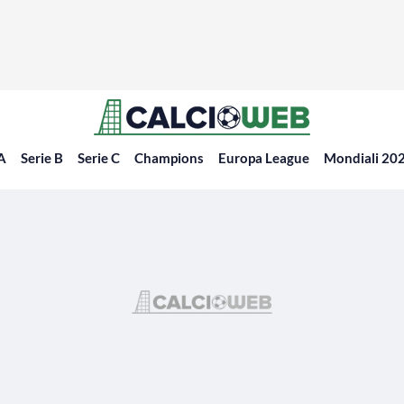
 A
Serie B
Serie C
Champions
Europa League
Mondiali 20