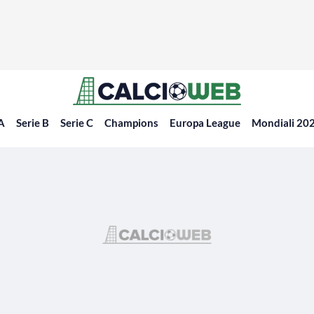
 A
Serie B
Serie C
Champions
Europa League
Mondiali 20