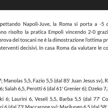
ettando Napoli-Juve, la Roma si porta a -5 da
anno risolto la pratica Empoli vincendo 2-0 gra
va dei toscani ne è la dimostrazione l’ottima pro
nterventi decisivi. In casa Roma da valutare le c
 Manolas 5,5, Fazio 5,5 (dal 85′ Juan Jesus sv), R
; Salah 6,5, Perotti 6 (dal 61′ Grenier 6); Dzeko 7,5
 6; Laurini 6, Veseli 5,5, Barba 5,5 (dal 77′ Co
i 6 (dal 73′ Maccarone sv); Marilungo 6,5 (dal 58′ T