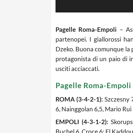
Pagelle Roma-Empoli
– Asp
partenopei. I giallorossi h
Dzeko. Buona comunque la pro
protagonista di un paio di i
usciti acciaccati.
Pagelle Roma-Empoli
ROMA (3-4-2-1):
Szczesny 7;
6, Nainggolan 6,5, Mario Rui 6
EMPOLI (4-3-1-2):
Skorupski
Buchel 6, Croce 6; El Kaddour