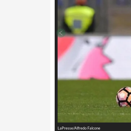
LaPresse/Alfredo Falcone