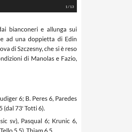
1
/
13
i bianconeri e allunga sui
zie ad una doppietta di Edin
va di Szczesny, che si è reso
ondizioni di Manolas e Fazio,
udiger 6; B. Peres 6, Paredes
 (dal 73′ Totti 6).
sic sv), Pasqual 6; Krunic 6,
ello 5,5), Thiam 6.5.