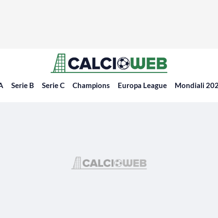
 A
Serie B
Serie C
Champions
Europa League
Mondiali 20