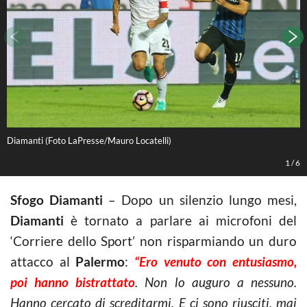
Diamanti (Foto LaPresse/Mauro Locatelli)
L
1
/
6
Sfogo Diamanti
– Dopo un silenzio lungo mesi,
Diamanti
è tornato a parlare ai microfoni del
‘Corriere dello Sport’ non risparmiando un duro
attacco al
Palermo
:
“Ero venuto con entusiasmo,
poi hanno bistrattato
. Non lo auguro a nessuno.
Hanno cercato di screditarmi. E ci sono riusciti, mai