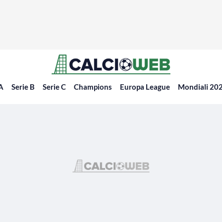
 A
Serie B
Serie C
Champions
Europa League
Mondiali 20