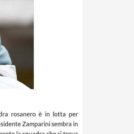
dra rosanero è in lotta per
residente Zamparini sembra in
mente la squadra che si trova