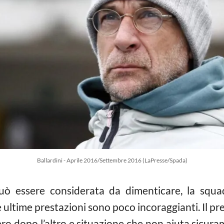
Ballardini - Aprile 2016/Settembre 2016 (LaPresse/Spada)
uò essere considerata da dimenticare, la squa
 ultime prestazioni sono poco incoraggianti. Il p
o dopo l’altro e situazione che non aiuta sicura