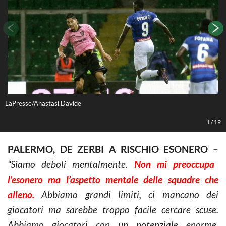
LaPresse/Anastasi.Davide
L
1
/
19
PALERMO, DE ZERBI A RISCHIO ESONERO –
“Siamo deboli mentalmente.
Non mi preoccupa
l’esonero ma l’aspetto mentale delle squadre che
alleno.
Abbiamo grandi limiti, ci mancano dei
giocatori ma sarebbe troppo facile cercare scuse.
Abbiamo giocatori con un potenziale enorme,