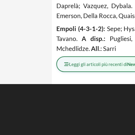
Daprelà; Vazquez, Dybala
Emerson, Della Rocca, Quaiso
Empoli (4-3-1-2):
Sepe; Hysa
Tavano.
A disp.:
Pugliesi, 
Mchedlidze.
All
.: Sarri
Leggi gli articoli più recenti di
Ne