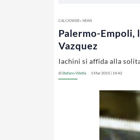
CALCIOWEB
»
NEWS
Palermo-Empoli, l
Vazquez
Iachini si affida alla so
di
Stefano Vitetta
1 Mar 2015 | 14:42