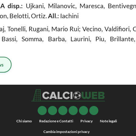
.
A disp.:
Ujkani, Milanovic, Maresca, Bentivegna,
n, Belotti, Ortiz.
All
.: Iachini
j, Tonelli, Rugani, Mario Rui; Vecino, Valdifiori
Bassi, Somma, Barba, Laurini, Piu, Brillante, S
ws
Chi siamo
Redazione e Contatti
Privacy
Note legali
Cambia impostazioni privacy