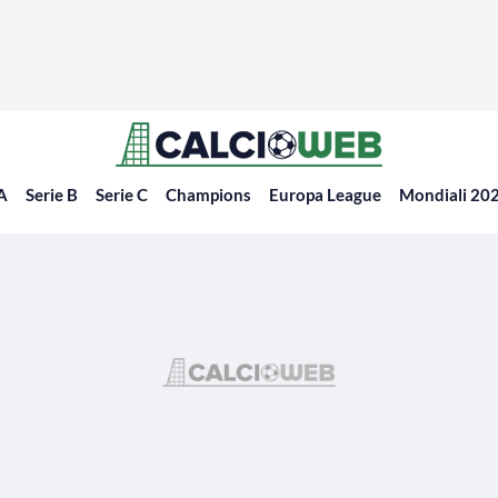
 A
Serie B
Serie C
Champions
Europa League
Mondiali 20