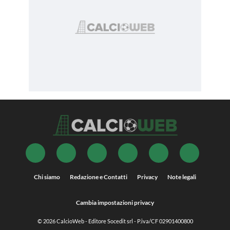
Chi siamo
Redazione e Contatti
Privacy
Note legali
Cambia impostazioni privacy
© 2026
CalcioWeb
- Editore Socedit srl - P.iva/CF 02901400800