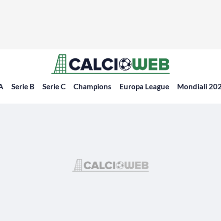
 A
Serie B
Serie C
Champions
Europa League
Mondiali 20