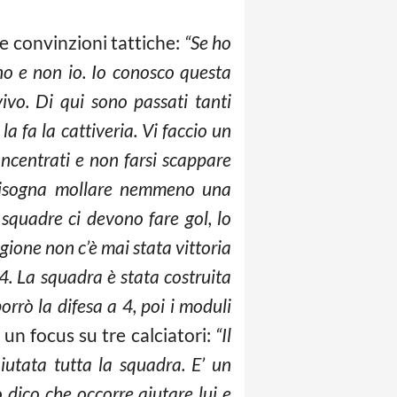
.
ue convinzioni tattiche:
“Se ho
rno e non io. Io conosco questa
ivo. Di qui sono passati tanti
la fa la cattiveria. Vi faccio un
ncentrati e non farsi scappare
n bisogna mollare nemmeno una
 squadre ci devono fare gol, lo
agione non c’è mai stata vittoria
 4. La squadra è stata costruita
rrò la difesa a 4, poi i moduli
e un focus su tre calciatori:
“Il
iutata tutta la squadra. E’ un
o dico che occorre aiutare lui e