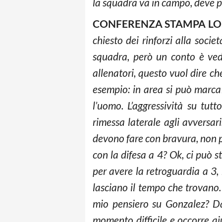
la squadra va in campo, deve pe
CONFERENZA STAMPA LO
chiesto dei rinforzi alla soci
squadra, però un conto è vede
allenatori, questo vuol dire che
esempio: in area si può marca
l’uomo. L’aggressività su tu
rimessa laterale agli avversar
devono fare con bravura, non p
con la difesa a 4? Ok, ci può s
per avere la retroguardia a 3,
lasciano il tempo che trovano.
mio pensiero su Gonzalez? Da 
momento difficile e occorre aiu