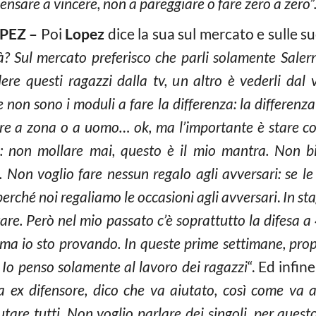
nsare a vincere, non a pareggiare o fare zero a zero”
PEZ –
Poi
Lopez
dice la sua sul mercato e sulle s
età? Sul mercato preferisco che parli solamente Sale
re questi ragazzi dalla tv, un altro è vederli dal v
 non sono i moduli a fare la differenza: la differenza 
re a zona o a uomo… ok, ma l’importante è stare co
tto: non mollare mai, questo è il mio mantra. No
i. Non voglio fare nessun regalo agli avversari: se le
erché noi regaliamo le occasioni agli avversari
.
In st
tare. Però nel mio passato c’è soprattutto la difesa a
 ma io sto provando. In queste prime settimane, propo
 Io penso solamente al lavoro dei ragazzi
“. Ed infin
ex difensore, dico che va aiutato, così come va a
tare tutti. Non voglio parlare dei singoli, per quest