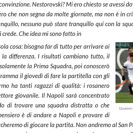
a convinzione. Nestorovski? Mi ero chiesto se avessi 
ero che non segna da molte giornate, ma non è in cri
ranquillo, nessuno può stare tranquillo qui con la squ
i crede
.
Che idea mi sono fatto in
la cosa: bisogna far di tutto per arrivare ai
 la differenza. I risultati cambiano tutto, il
o solamente la Prima Squadra, poi conoscerò
amma il giovedì di fare la partitella con gli
ermo ha tanti ragazzi di qualità: i rosanero
ettore giovanile. Il Napoli sarà concentrato
do di trovare una squadra distratta o che
Quaison 
pensiero è di andare a Napoli e provare di
cercheremo di giocare la partita. Non andremo al San 