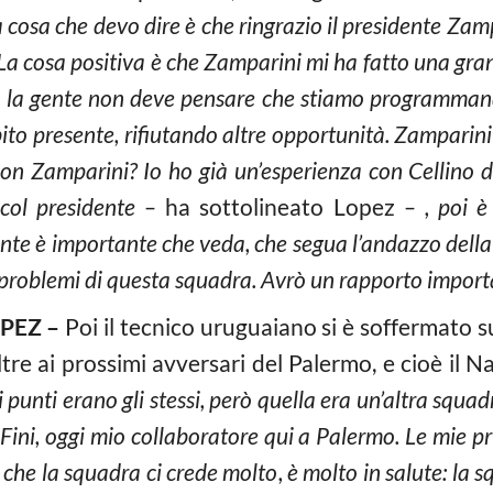
 cosa che devo dire è che ringrazio il presidente Zampa
La cosa positiva è che Zamparini mi ha fatto una gra
 la gente non deve pensare che stiamo programmando 
ito presente, rifiutando altre opportunità. Zamparini
n Zamparini? Io ho già un’esperienza con Cellino 
 col presidente –
ha sottolineato Lopez
– , poi è
idente è importante che veda, che segua l’andazzo del
 problemi di questa squadra. Avrò un rapporto importa
PEZ –
Poi il tecnico uruguaiano si è soffermato s
ltre ai prossimi avversari del Palermo, e cioè il Na
 punti erano gli stessi, però quella era un’altra squadr
ini, oggi mio collaboratore qui a Palermo. Le mie p
che la squadra ci crede molto, è molto in salute: la 