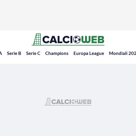
 A
Serie B
Serie C
Champions
Europa League
Mondiali 20