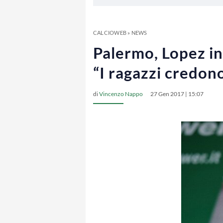
CALCIOWEB
»
NEWS
Palermo, Lopez in
“I ragazzi credono
di
Vincenzo Nappo
27 Gen 2017 | 15:07