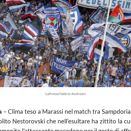
LaPresse/Valerio Andreani
a
– Clima teso a Marassi nel match tra Sampdoria
 solito Nestorovski che nell’esultare ha zittito la
ammonito l’attaccante macedone per il gesto di affro