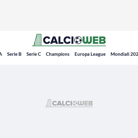
 A
Serie B
Serie C
Champions
Europa League
Mondiali 20