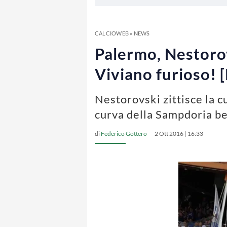
CALCIOWEB
»
NEWS
Palermo, Nestorov
Viviano furioso! 
Nestorovski zittisce la cu
curva della Sampdoria bec
di
Federico Gottero
2 Ott 2016 | 16:33