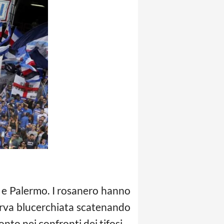
 e Palermo. I rosanero hanno
 curva blucerchiata scatenando
nto nei confronti dei tifosi.