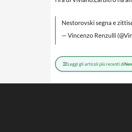
Nestorovski segna e zittis
— Vincenzo Renzulli (@Vi
Leggi gli articoli più recenti di
Ne