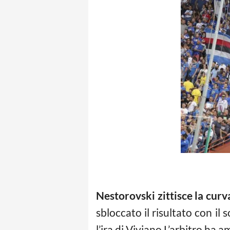
Nestorovski zittisce la curv
sbloccato il risultato con il
l’ira di Viviano.L’arbitro ha 