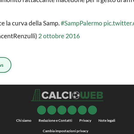
ce la curva della Samp.
#SampPalermo
pic.twitte
ncentRenzulli)
2 ottobre 2016
ws
Chi siamo
Redazione e Contatti
Privacy
Note legali
Cambia impostazioni privacy