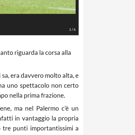
LaPresse - Giuseppe Melone
1
/
6
nto riguarda la corsa alla
 sa, era davvero molto alta, e
ena uno spettacolo non certo
mpo nella prima frazione.
bene, ma nel Palermo c’è un
fatti in vantaggio la propria
 tre punti importantissimi a