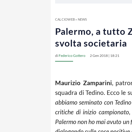
CALCIOWEB
»
NEWS
Palermo, a tutto 
svolta societaria
di
Federico Gottero
2 Gen 2018 | 18:21
Maurizio Zamparini
, patr
squadra di Tedino. Ecco le su
abbiamo seminato con Tedino e
critiche di inizio campionato
Palermo non ho mai avuto un fe
dialogando sulle cose positive 