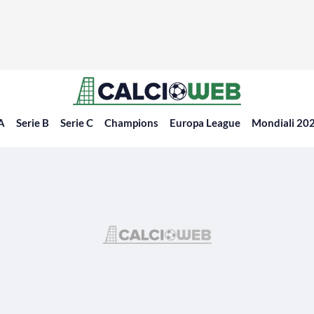
 A
Serie B
Serie C
Champions
Europa League
Mondiali 20