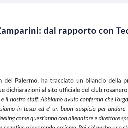
Zamparini: dal rapporto con Ted
on del
Palermo
, ha tracciato un bilancio della p
e dichiarazioni al sito ufficiale del club rosanero
 il nostro staff. Abbiamo avuto conferma che l’orga
, siamo in testa ed e’ un buon auspicio per andar
eling come quest’anno con allenatore e direttore spo
e negative e lavorando assieme. Poi c’e’ anche uno sta