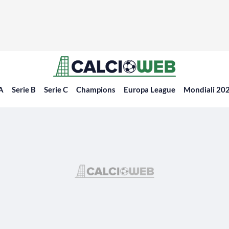
 A
Serie B
Serie C
Champions
Europa League
Mondiali 20