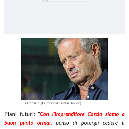
Zamparini (LaPresse/Anastasi Davide)
Piani futuri:
“
Con l’imprenditore Cascio siamo a
buon punto ormai,
penso di potergli cedere il