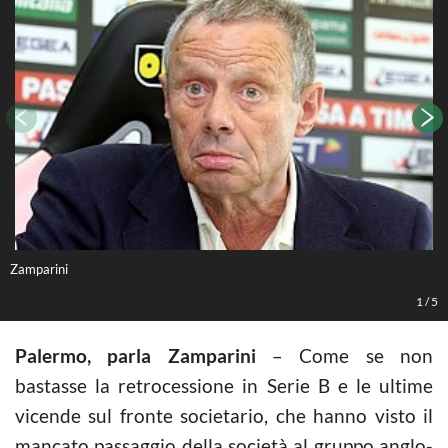
Zamparini
Z
1
/
5
Palermo, parla Zamparini
– Come se non
bastasse la retrocessione in Serie B e le ultime
vicende sul fronte societario, che hanno visto il
mancato passaggio della società al gruppo anglo-