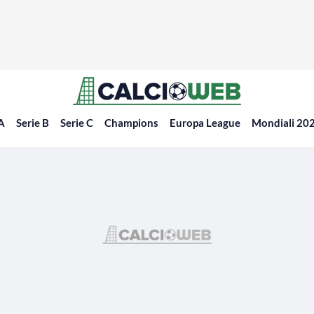
 A
Serie B
Serie C
Champions
Europa League
Mondiali 20