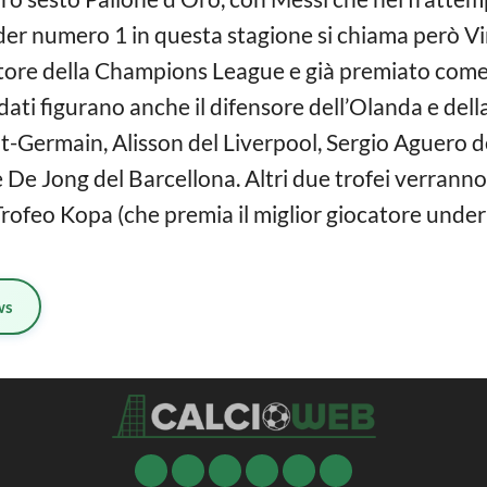
er numero 1 in questa stagione si chiama però Virg
itore della Champions League e già premiato come 
idati figurano anche il difensore dell’Olanda e del
t-Germain, Alisson del Liverpool, Sergio Aguero d
 De Jong del Barcellona. Altri due trofei verran
Trofeo Kopa (che premia il miglior giocatore under 2
ws