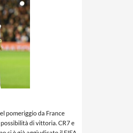
 nel pomeriggio da France
ossibilità di vittoria. CR7 e
o si è già aggiudicato il FIFA