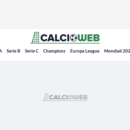
 A
Serie B
Serie C
Champions
Europa League
Mondiali 20