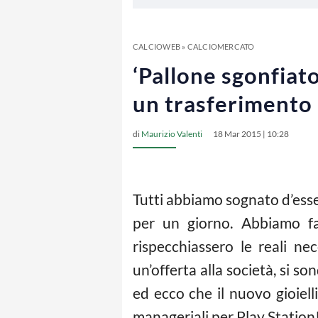
CALCIOWEB
»
CALCIOMERCATO
‘Pallone sgonfiato’
un trasferimento
di
Maurizio Valenti
18 Mar 2015 | 10:28
Tutti abbiamo sognato d’esse
per un giorno. Abbiamo fat
rispecchiassero le reali n
un’offerta alla società, si so
ed ecco che il nuovo gioiell
manageriali per Play Station