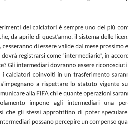
ferimenti dei calciatori è sempre uno dei più con
, da aprile di quest’anno, il sistema delle licen
ti, cesseranno di essere valide dal mese prossimo 
 dovrà registrarsi come “intermediario”, in accor
 Gli intermediari dovranno essere riconosciuti e
 i calciatori coinvolti in un trasferimento sara
s’impegnano a rispettare lo statuto vigente sui 
municare alla FIFA chi e quante operazioni sarann
golamento impone agli intermediari una pe
si che gli stessi approfittino di poter specular
li intermediari possano percepire un compenso qua