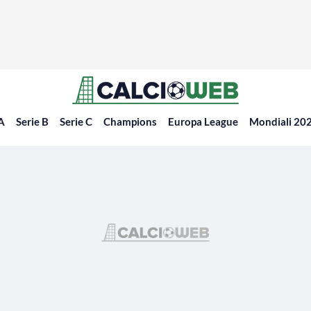
 A
Serie B
Serie C
Champions
Europa League
Mondiali 20