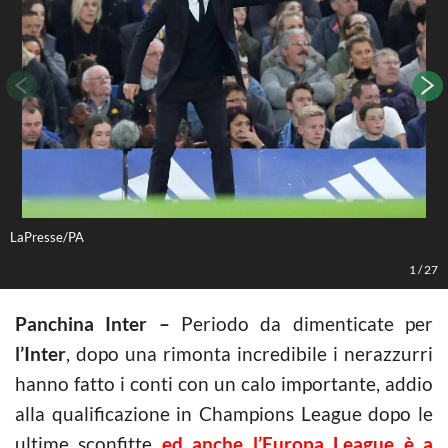
LaPresse/PA
L
1
/
27
Panchina Inter –
Periodo da dimenticate per
l’Inter
, dopo una rimonta incredibile i nerazzurri
hanno fatto i conti con un calo importante, addio
alla qualificazione in Champions League dopo le
ultime sconfitte
ed anche l’Europa League è a