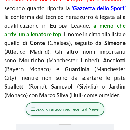
secondo quanto riporta la
‘Gazzetta dello Sport’
la conferma del tecnico nerazzurro è legata alla
qualificazione in Europa League,
a meno che
arrivi un allenatore top
. Il nome in cima alla lista è
quello di
Conte
(Chelsea), seguito da
Simeone
(Atletico Madrid). Gli altro nomi importanti
sono
Mourinho
(Manchester United),
Ancelotti
(Bayern Monaco) e
Guardiola
(Manchester
City) mentre non sono da scartare le piste
Spalletti
(Roma),
Sampaoli
(Siviglia) o
Jardim
(Monaco) con
Marco Silva
(Hull) come outsider.
Leggi gli articoli più recenti di
News