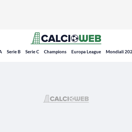
 A
Serie B
Serie C
Champions
Europa League
Mondiali 20