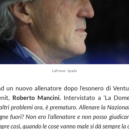
LaPresse - Spada
ad un nuovo allenatore dopo l’esonero di Ventu
enit,
Roberto Mancini.
Intervistato a ‘La Domen
altri problemi ora, è prematuro. Allenare la Nazional
ne fuori? Non ero l’allenatore e non posso giudicare
empre così, quando le cose vanno male si dà sempre la