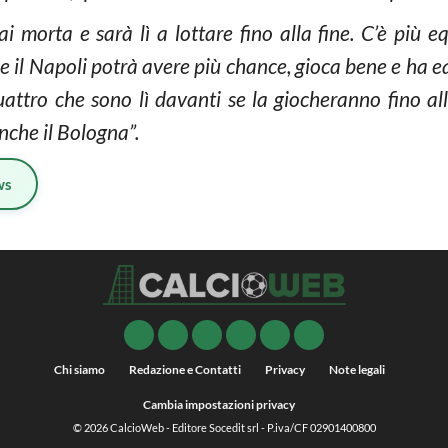
 morta e sarà lì a lottare fino alla fine. C’è più equ
se il Napoli potrà avere più chance, gioca bene e ha 
ttro che sono lì davanti se la giocheranno fino all
che il Bologna”.
ws
Chi siamo
Redazione e Contatti
Privacy
Note legali
Cambia impostazioni privacy
© 2026
CalcioWeb
- Editore Socedit srl - P.iva/CF 02901400800