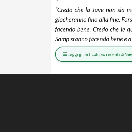
“Credo che la Juve non sia mai
giocheranno fino alla fine. For
facendo bene. Credo che le qua
Samp stanno facendo bene e an
Leggi gli articoli più recenti di
Ne