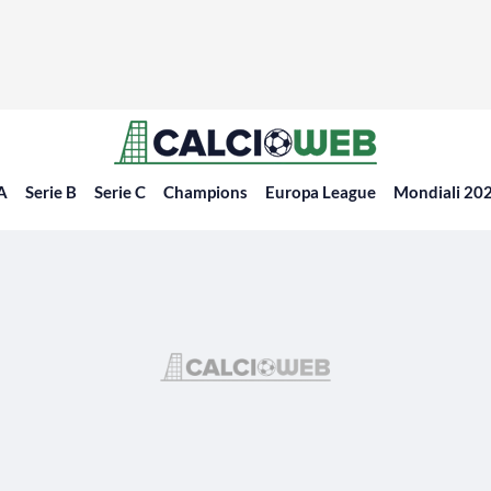
 A
Serie B
Serie C
Champions
Europa League
Mondiali 20