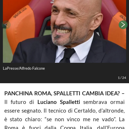
LaPresse/Alfredo Falcone
L
1
/
24
PANCHINA ROMA, SPALLETTI CAMBIA IDEA? –
Il futuro di
Luciano Spalletti
sembrava ormai
essere segnato. Il tecnico di Certaldo, d’altronde,
è stato chiaro: “se non vinco me ne vado”. La
Roma è fuori dalla Coppa Italia, dall’Europa