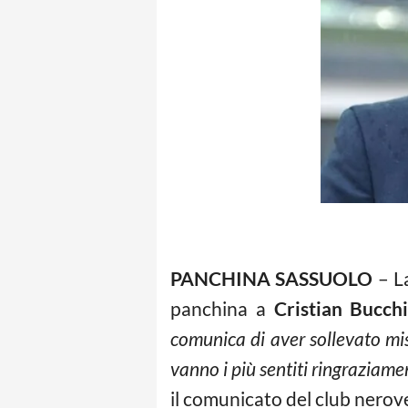
PANCHINA SASSUOLO
– La
panchina a
Cristian Bucchi
comunica di aver sollevato mis
vanno i più sentiti ringraziame
il comunicato del club nerov