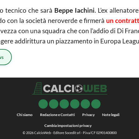
vo tecnico che sarà
Beppe Iachini
. L’ex allenator
do con la società neroverde e firmerà
un contratt
lvezza con una squadra che con l’addio di Di Fran
ngere addirittura un piazzamento in Europa Leagu
ws
Chi siamo
Redazione e Contatti
Privacy
Note legali
Cambia impostazioni privacy
© 2026
CalcioWeb
- Editore Socedit srl - P.iva/CF 02901400800