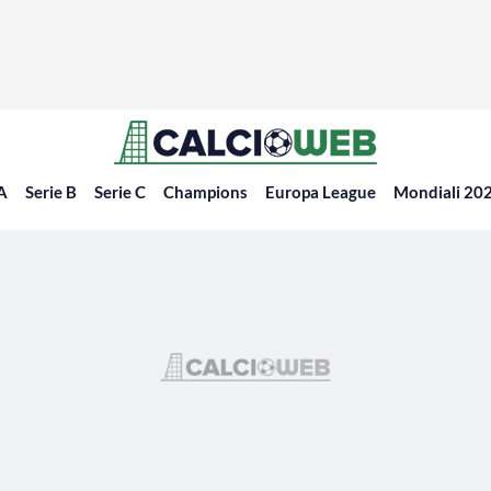
 A
Serie B
Serie C
Champions
Europa League
Mondiali 20