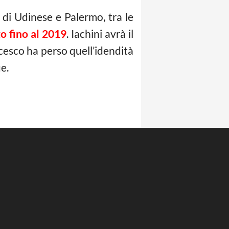
e di Udinese e Palermo, tra le
o fino al 2019
. Iachini avrà il
cesco ha perso quell’idendità
e.