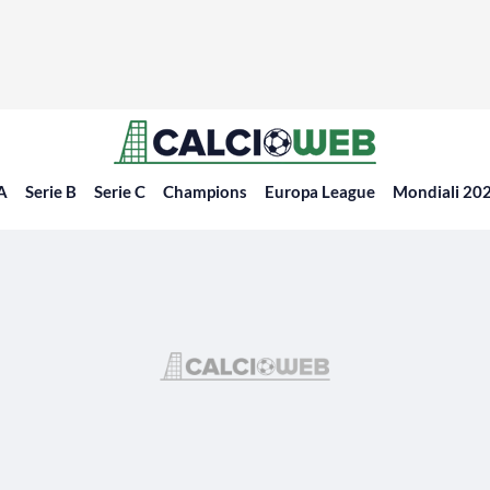
 A
Serie B
Serie C
Champions
Europa League
Mondiali 20