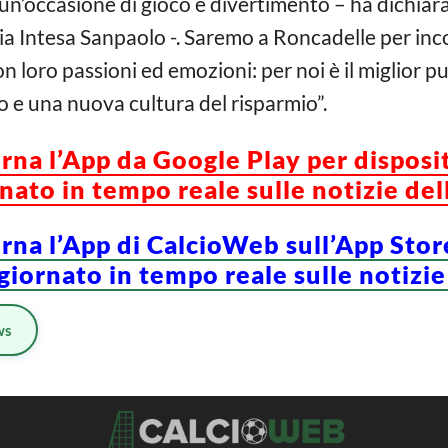
n un’occasione di gioco e
divertimento
– ha dichiar
a Intesa Sanpaolo -. Saremo a Roncadelle per inc
n loro passioni ed emozioni: per noi è il miglior p
o e una nuova cultura del risparmio”.
orna l’App da Google Play per disposi
ato in tempo reale sulle notizie del
orna l’App di CalcioWeb sull’App Stor
iornato in tempo reale sulle notizie
ws