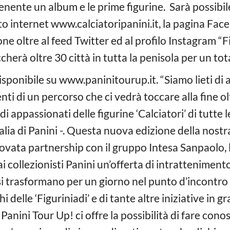
enente un album e le prime figurine.
Sarà possibil
to internet www.calciatoripanini.it, la pagina Faceb
e oltre al feed Twitter ed al profilo Instagram “Fig
cherà oltre 30 città in tutta la penisola per un tot
sponibile su www.paninitourup.it. “Siamo lieti di a
ti di un percorso che ci vedrà toccare alla fine olt
di appassionati delle figurine ‘Calciatori’ di tutte
alia di Panini -. Questa nuova edizione della nostr
nnovata partnership con il gruppo Intesa Sanpaolo, l
 ai collezionisti Panini un’offerta di intrattenime
si trasformano per un giorno nel punto d’incontro pe
i delle ‘Figuriniadi’ e di tante altre iniziative in g
Panini Tour Up! ci offre la possibilità di fare cono