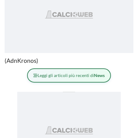
(AdnKronos)
Leggi gli articoli più recenti di
News