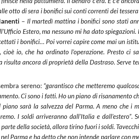
 finisce nella pattumiera. Il denaro c’era. E c’è anco
lle otto di sera i bonifici sui conti correnti dei tessera
anenti
–
Il martedì mattina i bonifici sono stati an
ll’Ufficio Estero, ma nessuno mi ha dato spiegazioni. 
ttati i bonifici… Poi vorrei capire come mai un istitu
o, cioè io, che ha ordinato l’operazione. Presto ci sa
risulta ancora di proprietà della Dastraso. Serve t
embra sereno:
“garantisco che metteremo qualcosa
amento. Ci sono i fatti. Ho un piano di risanamento c
l piano sarà la salvezza del Parma. A meno che i mie
emo. I soldi arriveranno dall’Italia e dall’estero”
. 
rte della società, allora tirino fuori i soldi. Tavecch
 nel Parma e ha detto che non intende parlare con me.