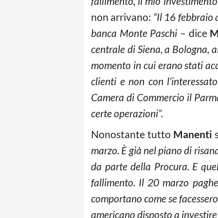
fallimento, il mio investimento
non arrivano:
“Il 16 febbraio a
banca Monte Paschi
– dice
M
centrale di Siena, a Bologna, a
momento in cui erano stati acce
clienti e non con l’interessat
Camera di Commercio il Parma 
certe operazioni”.
Nonostante tutto
Manenti
s
marzo. È già nel piano di risan
da parte della Procura. E que
fallimento. Il 20 marzo pagher
comportano come se facessero pa
americano disposto a investire