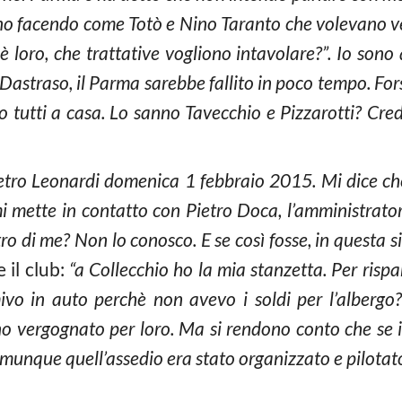
nno facendo come Totò e Nino Taranto che volevano ve
è loro, che trattative vogliono intavolare?”. Io sono
 Dastraso, il Parma sarebbe fallito in poco tempo. For
no tutti a casa. Lo sanno Tavecchio e Pizzarotti? Cred
tro Leonardi domenica 1 febbraio 2015. Mi dice che 
i mette in contatto con Pietro Doca, l’amministrator
ro di me? Non lo conosco. E se così fosse, in questa si
il club:
“a Collecchio ho la mia stanzetta. Per rispa
mivo in auto perchè non avevo i soldi per l’alberg
o vergognato per loro. Ma si rendono conto che se i
munque quell’assedio era stato organizzato e pilotato