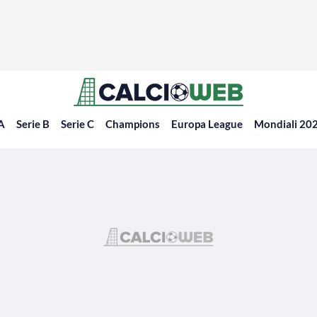
 A
Serie B
Serie C
Champions
Europa League
Mondiali 20