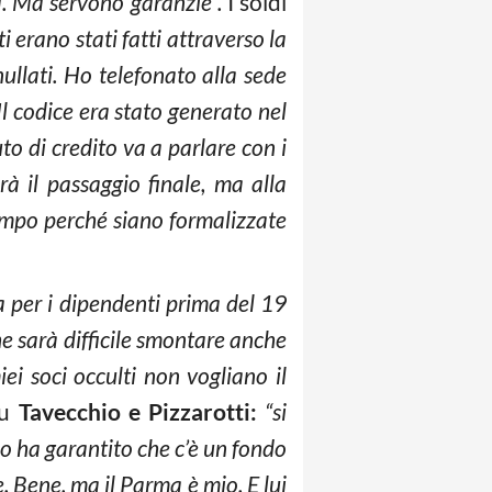
ra. Ma servono garanzie”.
I soldi
ti erano stati fatti attraverso la
nullati. Ho telefonato alla sede
Il codice era stato generato nel
to di credito va a parlare con i
rà il passaggio finale, ma alla
empo perché siano formalizzate
 per i dipendenti prima del 19
he sarà difficile smontare anche
i soci occulti non vogliano il
Su
Tavecchio e Pizzarotti:
“si
io ha garantito che c’è un fondo
 Bene, ma il Parma è mio. E lui